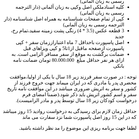
رسمی به زبان آلمانی)
کلیه اسنادملکی اصل وکپی به زبان آلمانی (دار الترجمه
رسمی به زبان آلمانی)
کپی از تمام صفحات شناسنامه به همراه اصل شناسنامه (دار
الترجمه رسمی به زبان آلمانی)
3 قطعه عکس (3.5 * 4) رنگی پشت زمینه سفید،تمام رخ،
جدید
اصل پاسپورت باحداقل 7 ماه اعتباراززمان سفر + کپی
پاسپورت ازصفحه ماقبل از1تا5 و کپی ویزاهای قبل
ضمانت برگشت به موقع از سفر مسافر الزامی است. به
ازای هر نفر حداقل مبلغ 80.000.000 تومان ضمانت نامه
بانکی
توجه : در صورت سفر فرزند زیر 18 سال با یکی از اولیا،موافقت
محضری پدر یا مادری که در ایران میماند جهت خروج فرزند از
کشور و سفر به اتریش ضروری میباشد در این موافقت نامه تاریخ
سفر و اسم کشور اتریش باید ذکر شود.(ضمنا امضای فرم
درخواست کودکان زیر 18 سال توسط پدر و مادر الزامیست).
حداقل زمان لازم برای رسیدگی به درخواست روادید 15 روز میباشد
که در این 15 روز اصل پاسپورت شما نزد سفارت می ماند
لطفا جهت برنامه ریزی این موضوع را مد نظر داشته باشید.