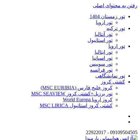
رفتن به محتوای اصلی
تور زمستان 1404
تور اروپا
تور ترکیه
تور آنتالیا
تور استانبول
تور اروپا
تور ایتالیا
تور اسپانیا
تور سوییس
تور فرانسه
تور نمایشگاهی
کشتی کروز
کروز خلیج فارس (MSC EURIBIA)
تور برزیل+کشتی کروز MSC SEAVIEW
کروز اروپا World Europa
کشتی کروز استانبول MSC LIRICA
09109504505 - 22922017