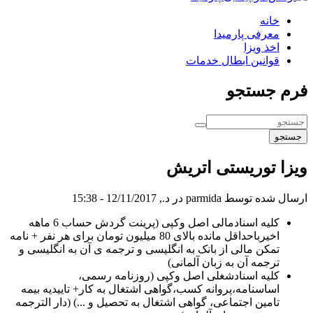
خانه
معرفی پارمیدا
اخذ ویزا
قوانین ابطال خدمات
فرم جستجو
جستجو
ویزا توریستی اتریش
ارسال شده توسط
parmida
در د., 12/11/2017 - 15:38
کلیه اسنادمالی اصل وکپی (پرینت گردش حساب 6 ماهه
اخیرباحداقل مانده بالای 80 میلیون تومان برای هر نفر + نامه
تمکن مالی از بانک به انگلیسی و ترجمه ی آن به انگلیسی و
ترجمه آن به زبان آلمانی)
کلیه اسنادشغلی اصل وکپی (روزنامه رسمی،
اساسنامه،پروانه کسب،گواهی اشتغال به کار+ تاییدیه بیمه
تامین اجتماعی، گواهی اشتغال به تحصیل و ...) (دار الترجمه