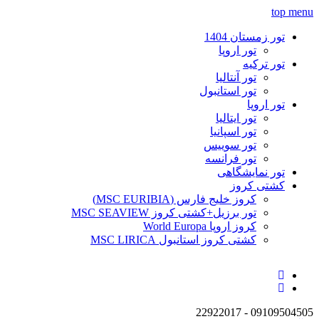
top menu
رفتن به محتوای اصلی
تور زمستان 1404
تور اروپا
تور ترکیه
تور آنتالیا
تور استانبول
تور اروپا
تور ایتالیا
تور اسپانیا
تور سوییس
تور فرانسه
تور نمایشگاهی
کشتی کروز
کروز خلیج فارس (MSC EURIBIA)
تور برزیل+کشتی کروز MSC SEAVIEW
کروز اروپا World Europa
کشتی کروز استانبول MSC LIRICA
09109504505 - 22922017