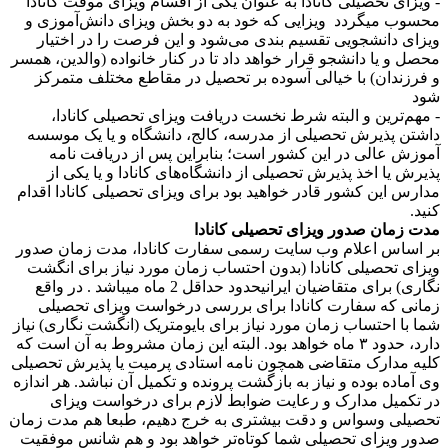
- ویزای تحصیلی کانادا به عنوان یکی از اقسام ویزای موقت کانادا
محسوب میگردد ویزایی که خود به دو بخش ویزای دانش‌آموزی و
ویزای دانشجویی تقسیم بندی می‌شود و این فرصت را در اختیار
محصل و یا دانشجو قرار خواهد داد تا در کنار خانواده (والدین، همسر
و فرزندان) با خیالی آسوده بر تحصیل در مقاطع مختلف متمرکز
شود
- مهم‌ترین و البته شرط نخست دریافت ویزای تحصیلی کانادا،
داشتن پذیرش تحصیلی از مدرسه، کالج، دانشگاه و یا یک موسسه
آموزش عالی در این کشور است؛ بنابراین پس از دریافت نامه
پذیرش یا اخذ پذیرش تحصیلی از دانشگاه‌های کانادا و یا یکی از
مدارس این کشور قادر خواهید بود برای ویزای تحصیلی کانادا اقدام
کنید.
مدت زمان صدور ویزای تحصیلی کانادا
بر اساس اعلام وب سایت رسمی سفارت کانادا، مدت زمان صدور
ویزای تحصیلی کانادا (بدون احتساب زمان مورد نیاز برای انگشت
نگاری) برای متقاضیان ایرانیحدود حداقل 2 ماه میباشد . در واقع
زمانی که سفارت کانادا برای بررسی درخواست ویزای تحصیلی
شما با احتساب زمان مورد نیاز برای بایومتریک (انگشت نگاری) نیاز
دارد، حدود ۳ ماه خواهد بود. البته این زمان مشروط به آن است که
کلیه مدارک متقاضی همچون نامه استادی پرمیت یا پذیرش تحصیلی
وی آماده بوده و نیاز به بازگشت پرونده و تکمیل آن نباشد. هر اندازه
در تکمیل مدارک و رعایت ضوابط لازم برای درخواست ویزای
تحصیلی وسواس و دقت بیشتری به خرج دهیم، طبعا هم مدت زمان
صدور ویزای تحصیلی شما کوتاه‌تر خواهد بود و هم شانس موفقیت