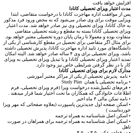
افزایش خواهد یافت
مدت اعتبار ویزای تحصیلی کانادا
پس از موافقت اداره مهاجرت کانادا با درخواست متقاضی، ابتدا
ویزایی موقت برای وی صادر می‌شود که به محض ورود فرد مذکور
به خاک کانادا، ویزای تحصیلی وی نیز صادر خواهد شد. مدت اعتبار
ویزای تحصیلی کانادا بسته به مقطع و رشته تحصیلی متقاضی
متفاوت بوده و معمولا تا زمان پایان دوره تحصیلی معتبر خواهد بود.
برای مثال اگر متقاضی برای تحصیل در مقطع کارشناسی از یکی از
دانشگاه‌های مورد تایید اداره مهاجرت کانادا، پذیرش تحصیلی داشته
باشد، ویزای تحصیلی برای وی ۴ ساله صادر خواهد شد. البته امکان
تمدید اعتبار ویزای تحصیلی کانادا و یا تبدیل ویزای تحصیلی به ویزای
کار با در نظر گرفتن شرایطی خاص نیز وجود دارد.
مدارک لازم برای ویزای تحصیلی کانادا
• نامه پذیرش تحصیلی از یکی از مراکز معتبر آموزشی
• برنامه تحصیلی یا همان Study Plan
• فرم‌های تکمیل‌شده درخواست ویزا (فرم ویزای تحصیلی، فرم
اطلاعات خانوادگی که همکاران ما تحت اختیار شما قرار میدهند .
• نامه تمکن مالی ۴ ماه اخیر
• اسکن صفحه اول جدیدترین پاسپورت (بعلاوه صفحاتی که مهر ویزا
خورده‌است )
• اسکن اصل شناسنامه به همراه ترجمه
• اسکن اصل شناسنامه به همراه ترجمه برای همراهان در صورت
تاهل
• دو قطعه عکس ۳.۵ در ۴.۵